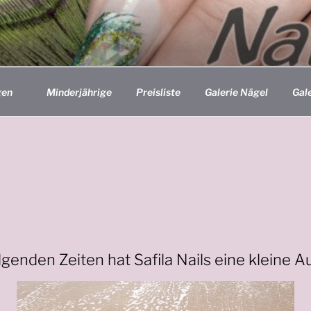
IO SAFILA NAILS
aunstetten
gen
Minderjährige
Preisliste
Galerie Nägel
Gal
lgenden Zeiten hat Safila Nails eine kleine Au