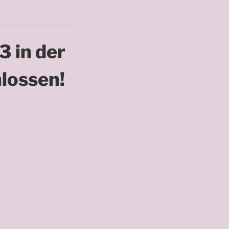
23
in der
lossen!