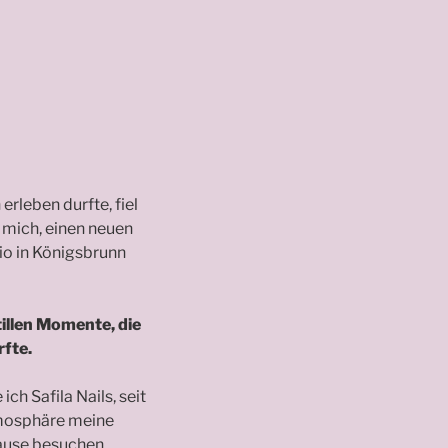
erleben durfte, fiel
r mich, einen neuen
io in Königsbrunn
illen Momente, die
fte.
ch Safila Nails, seit
tmosphäre meine
ause besuchen.